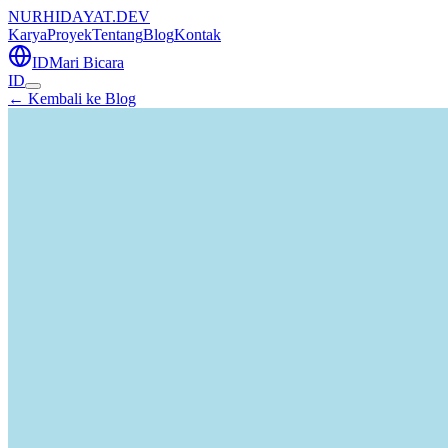
NURHIDAYAT.DEV
Karya
Proyek
Tentang
Blog
Kontak
ID
Mari Bicara
ID
← Kembali ke Blog