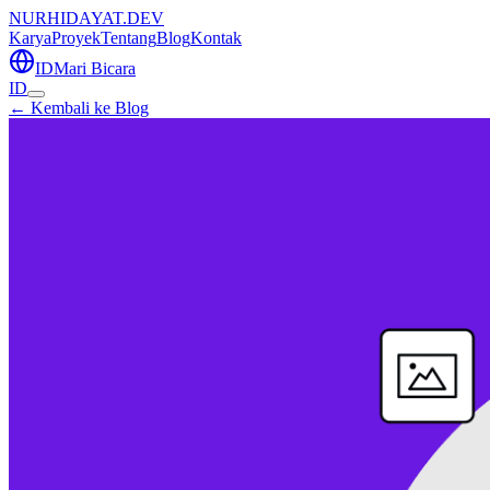
NURHIDAYAT.DEV
Karya
Proyek
Tentang
Blog
Kontak
ID
Mari Bicara
ID
← Kembali ke Blog