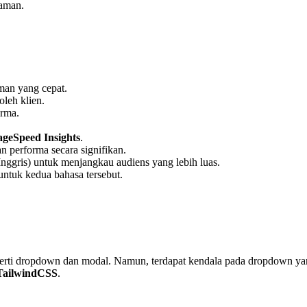
laman.
an yang cepat.
leh klien.
rma.
ageSpeed Insights
.
 performa secara signifikan.
ggris) untuk menjangkau audiens yang lebih luas.
tuk kedua bahasa tersebut.
perti dropdown dan modal. Namun, terdapat kendala pada dropdown yan
TailwindCSS
.