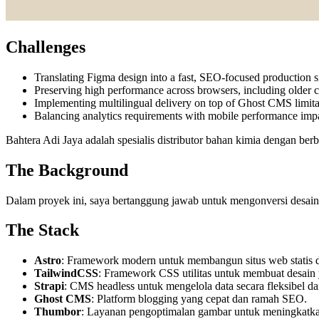
Challenges
Translating Figma design into a fast, SEO-focused production si
Preserving high performance across browsers, including older cl
Implementing multilingual delivery on top of Ghost CMS limita
Balancing analytics requirements with mobile performance imp
Bahtera Adi Jaya adalah spesialis distributor bahan kimia dengan ber
The Background
Dalam proyek ini, saya bertanggung jawab untuk mengonversi desa
The Stack
Astro
: Framework modern untuk membangun situs web statis 
TailwindCSS
: Framework CSS utilitas untuk membuat desain y
Strapi
: CMS headless untuk mengelola data secara fleksibel dan
Ghost CMS
: Platform blogging yang cepat dan ramah SEO.
Thumbor
: Layanan pengoptimalan gambar untuk meningkatka