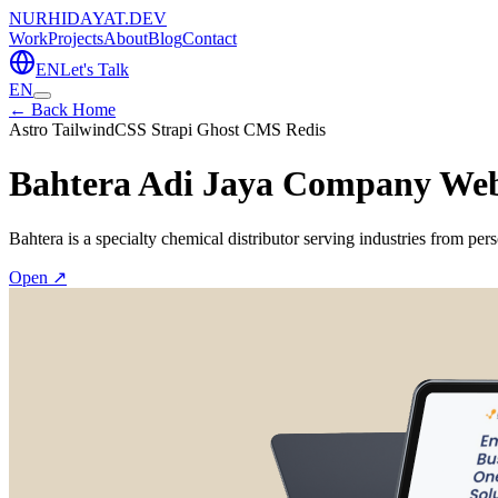
NURHIDAYAT.DEV
Work
Projects
About
Blog
Contact
EN
Let's Talk
EN
← Back Home
Astro
TailwindCSS
Strapi
Ghost CMS
Redis
Bahtera Adi Jaya Company Web
Bahtera is a specialty chemical distributor serving industries from pers
Open ↗