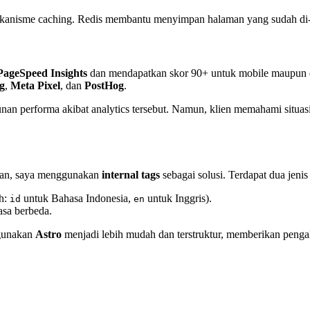
kanisme caching. Redis membantu menyimpan halaman yang sudah di-
PageSpeed Insights
dan mendapatkan skor 90+ untuk mobile maupun d
g
,
Meta Pixel
, dan
PostHog
.
unan performa akibat analytics tersebut. Namun, klien memahami situa
waan, saya menggunakan
internal tags
sebagai solusi. Terdapat dua jenis 
oh:
untuk Bahasa Indonesia,
untuk Inggris).
id
en
sa berbeda.
ggunakan
Astro
menjadi lebih mudah dan terstruktur, memberikan peng